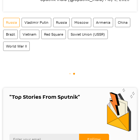
Russia
Vladimir Putin
Russia
Moscow
Armenia
China
Brazil
Vietnam
Red Square
Soviet Union (USSR)
World War II
"Top Stories From Sputnik"