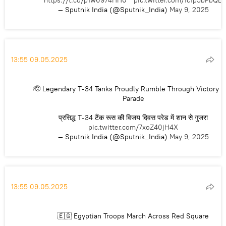
https://t.co/p1w0974HH0
pic.twitter.com/1c1p5bPbQB
— Sputnik India (@Sputnik_India)
May 9, 2025
13:55 09.05.2025
🫡 Legendary T-34 Tanks Proudly Rumble Through Victory 
Parade
प्रसिद्ध T-34 टैंक रूस की विजय दिवस परेड में शान से गुजरा
pic.twitter.com/7xoZ40jH4X
— Sputnik India (@Sputnik_India)
May 9, 2025
13:55 09.05.2025
🇪🇬 Egyptian Troops March Across Red Square