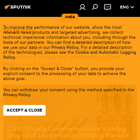
ENG
India
Russia
To improve the performance of our website, show the most
relevant news products and targeted advertising, we collect
technical impersonal information about you, including through the
Latest news and amazing stories from Russia with
tools of our partners. You can find a detailed description of how
we use your data in our
Privacy Policy
. For a detailed description
love. Explore Russia's breathtaking landscapes,
of the technologies, please see the
Cookie and Automatic Logging
centuries-old history and unbelievable cultural
Policy
.
diversity with Sputnik!
By clicking on the "Accept & Close" button, you provide your
explicit consent to the processing of your data to achieve the
above goal.
You can withdraw your consent using the method specified in the
Privacy Policy
.
ACCEPT & CLOSE
LIVE: Russia Commemorates Victory
Day with Large-Scale Military Parade