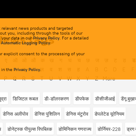
 relevant news products and targeted
out you, including through the tools of our
 News tags
 your data in our
Privacy Policy
. For a detailed
 Automatic Logging Policy
.
r explicit consent to the processing of your
ए
ऑ
ओ
औ
क
ख
ग
घ
च
छ
ज
ज़
ट
ठ
ड
भ
म
य
र
ल
व
श
स
ह
A
B
C
D
E
F
 in the
Privacy Policy
.
P
Q
R
S
T
U
V
W
X
Y
Z
More
द्रा
डिजिटल रूबल
डी-डॉलरकरण
डीपफेक
डीसीजीआई
डेंगू बुख़ा
डेनिस अलीपोव
डेनिस पुशिलिन
डेनिस मंटुरोव
डेपलेटेड यूरेनियम
प
डोनेट्स्क पीपुल्स रिपब्लिक
डोमिनिकन गणराज्य
डोर्नियर-228
ड्रग