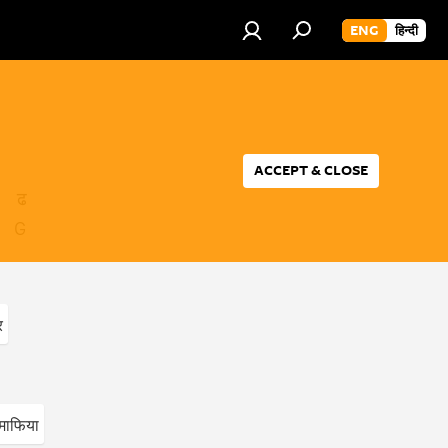
ENG
हिन्दी
ACCEPT & CLOSE
ढ
G
र
 माफिया