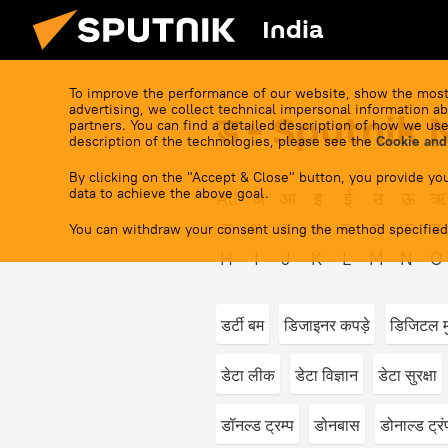
India
To improve the performance of our website, show the most
advertising, we collect technical impersonal information ab
ड - Sputnik
partners. You can find a detailed description of how we use
description of the technologies, please see the
Cookie and
By clicking on the "Accept & Close" button, you provide you
data to achieve the above goal.
All
अ
आ
इ
ई
उ
ऊ
ऋ
त
थ
द
ध
न
प
फ
ब
You can withdraw your consent using the method specified
H
I
J
K
L
M
N
O
डर्टी बम
डिजाइनर कपड़े
डिजिटल मु
डेटा लीक
डेटा विज्ञान
डेटा सुरक्षा
डॉनल्ड ट्रम्प
डोनबास
डोनाल्ड ट्रं