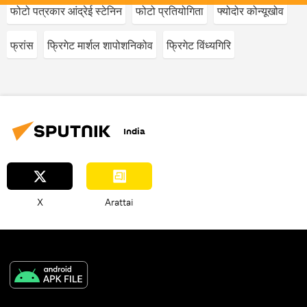
फोटो पत्रकार आंद्रेई स्टेनिन
फोटो प्रतियोगिता
फ्योदोर कोन्यूखोव
फ्रांस
फ्रिगेट मार्शल शापोशनिकोव
फ्रिगेट विंध्यगिरि
India
X
Arattai