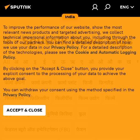
ENG
India
To improve the performance of our website, show the most
relevant news products and targeted advertising, we collect
फ - Sputnik News tags
technical impersonal information about you, including through the
tools of our partners. You can find a detailed description of how
we use your data in our
Privacy Policy
. For a detailed description
of the technologies, please see the
Cookie and Automatic Logging
Policy
.
All
अ
आ
इ
ई
उ
ऊ
ऋ
ए
ऑ
ओ
औ
क
ख
ग
By clicking on the "Accept & Close" button, you provide your
explicit consent to the processing of your data to achieve the
above goal.
फार्मा कंपनी
फार्मा कंपनी
फ़ार्मा प्लांट
फिजी
फ़िनलैंड
You can withdraw your consent using the method specified in the
Privacy Policy
.
फिलिस्तीन
फ़िलिस्तीन
फिलीपींस
फिल्म उद्योग
फिल्में
ACCEPT & CLOSE
फुकुशिमा
फुटबॉल
फुमियो किशिदा
फूल
फेडरल ब्यूरो ऑफ इन्वेस्टिगेशन (FBI)
फैशन