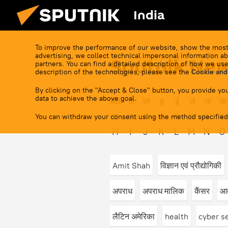
India
To improve the performance of our website, show the most
advertising, we collect technical impersonal information ab
Sputnik New
partners. You can find a detailed description of how we use
description of the technologies, please see the
Cookie and
By clicking on the "Accept & Close" button, you provide you
data to achieve the above goal.
All
अ
आ
इ
ई
उ
ऊ
ऋ
त
थ
द
ध
न
प
फ
ब
You can withdraw your consent using the method specified
H
I
J
K
L
M
N
O
Amit Shah
विज्ञान एवं प्रौद्योगिकी
अपराध
अपराध मालिक
कैंसर
आत
लैटिन अमेरिका
health
cyber s