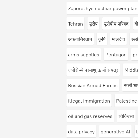
Zaporozhye nuclear power plan
Tehran
यूरोप
यूरोपीय परिषद
वो
अफगानिस्तान
कृषि
मालदीव
रूस
arms supplies
Pentagon
pr
ज़पोरोज्ये परमाणु ऊर्जा संयंत्र
Middle
Russian Armed Forces
रूसी भा
illegal immigration
Palestine
oil and gas reserves
​चिकित्सा
data privacy
generative AI