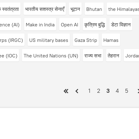
स्वतंत्रता
भारतीय सशस्‍त्र सेनाएँ
भूटान
Bhutan
the Himalaya
gence (AI)
Make in India
Open AI
कृत्रिम बुद्धि
डेटा विज्ञान
rps (IRGC)
US military bases
Gaza Strip
Hamas
ee (IOC)
The United Nations (UN)
राज्य सभा
तेहरान
Jorda
1
2
3
4
5