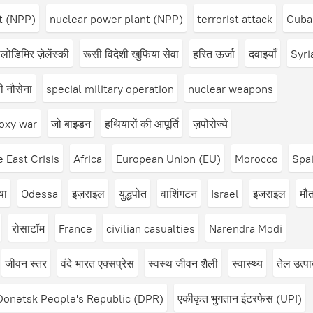
t (NPP)
nuclear power plant (NPP)
terrorist attack
Cuba
लोडिमिर ज़ेलेंस्की
रूसी विदेशी खुफिया सेवा
हरित ऊर्जा
दवाइयाँ
Syri
ी नौसेना
special military operation
nuclear weapons
oxy war
जो बाइडन
हथियारों की आपूर्ति
ज़पोरोज्ये
 East Crisis
Africa
European Union (EU)
Morocco
Spa
षा
Odessa
इज़राइल
युद्धपोत
वाशिंगटन
Israel
इजराइल
मौ
रोसाटॉम
France
civilian casualties
Narendra Modi
जीवन स्तर
वंदे भारत एक्सप्रेस
स्वस्थ जीवन शैली
स्वास्थ्य
तेल उत्प
Donetsk People's Republic (DPR)
एकीकृत भुगतान इंटरफेस (UPI)