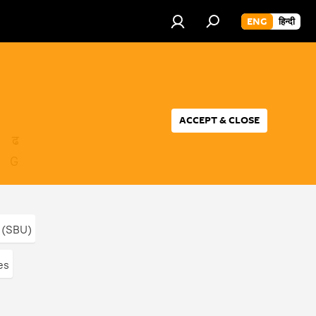
ENG
हिन्दी
ACCEPT & CLOSE
ढ
G
वा (SBU)
es