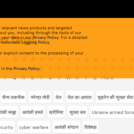
 relevant news products and targeted
out you, including through the tools of our
s tags
 your data in our
Privacy Policy
. For a detailed
 Automatic Logging Policy
.
r explicit consent to the processing of your
ए
ऑ
ओ
औ
क
ख
ग
घ
च
छ
ज
ज़
ट
ठ
ड
भ
म
य
र
ल
व
श
स
ह
A
B
C
D
E
F
 in the
Privacy Policy
.
P
Q
R
S
T
U
V
W
X
Y
Z
More
सैन्य तकनीक
नरेन्द्र मोदी
तेल
तेल का आयात
यूक्रेन की सुरक्षा से
ंकी समूह
आतंकी हमले
क्रीमिया
सुरक्षा बल
Ukraine armed forc
ecurity
cyber warfare
आतंकी संगठन
विशेषज्ञ